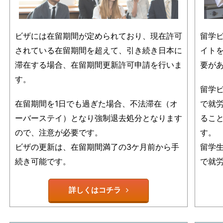
ビザには在留期間が定められており、現在許可
留学
されている在留期間を超えて、引き続き日本に
イト
滞在する場合、在留期間更新許可申請を行いま
要が
す。
留学
在留期間を1日でも過ぎた場合、不法滞在（オ
で就
ーバーステイ）となり強制退去処分となります
るこ
ので、注意が必要です。
す。
ビザの更新は、在留期間満了の3ケ月前から手
留学
続き可能です。
で就
詳しくはコチラ