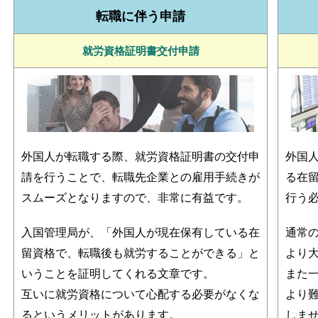
転職に伴う申請
就労資格証明書交付申請
外国人が転職する際、就労資格証明書の交付申
外国
請を行うことで、転職先企業との雇用手続きが
る在
スムーズとなりますので、非常に有益です。
行う
入国管理局が、「外国人が現在保有している在
通常
留資格で、転職後も就労することができる」と
より
いうことを証明してくれる文章です。
また
互いに就労資格について心配する必要がなくな
より
るというメリットがあります。
しま