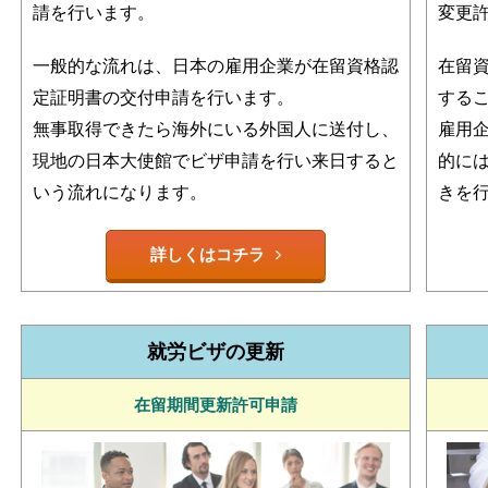
請を行います。
変更
一般的な流れは、日本の雇用企業が在留資格認
在留
定証明書の交付申請を行います。
する
無事取得できたら海外にいる外国人に送付し、
雇用
現地の日本大使館でビザ申請を行い来日すると
的に
いう流れになります。
きを
詳しくはコチラ
就労ビザの更新
在留期間更新許可申請